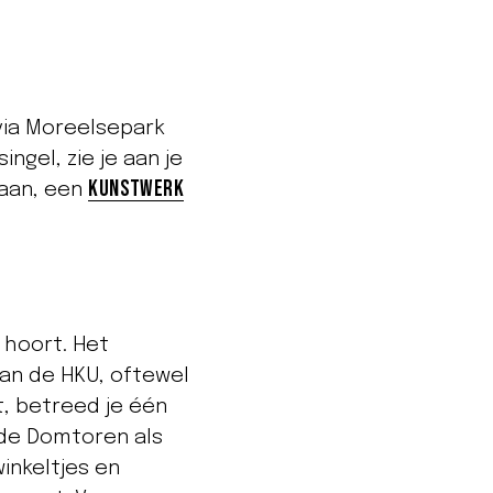
via Moreelsepark
ngel, zie je aan je
kunstwerk
taan, een
 hoort. Het
van de HKU, oftewel
t, betreed je één
 de Domtoren als
winkeltjes en