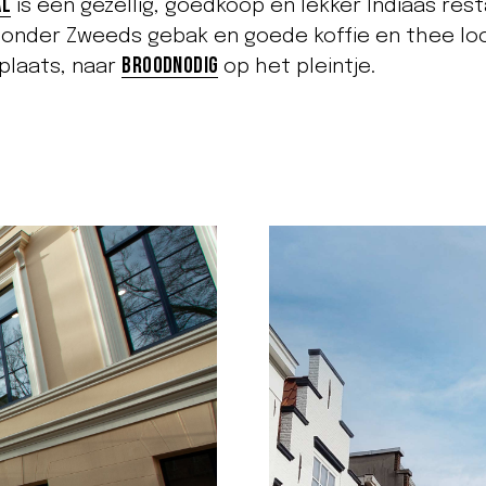
al
is een gezellig, goedkoop en lekker Indiaas res
ijzonder Zweeds gebak en goede koffie en thee lo
Broodnodig
aplaats, naar
op het pleintje.