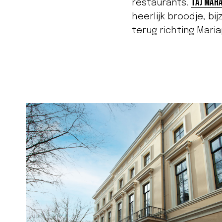
Taj Mah
restaurants.
heerlijk broodje, b
terug richting Mari